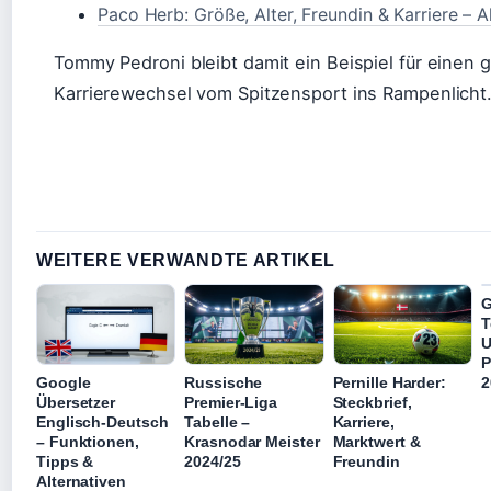
Paco Herb: Größe, Alter, Freundin & Karriere – A
Tommy Pedroni bleibt damit ein Beispiel für einen
Karrierewechsel vom Spitzensport ins Rampenlicht
WEITERE VERWANDTE ARTIKEL
G
T
U
P
Google
Russische
Pernille Harder:
2
Übersetzer
Premier-Liga
Steckbrief,
Englisch-Deutsch
Tabelle –
Karriere,
– Funktionen,
Krasnodar Meister
Marktwert &
Tipps &
2024/25
Freundin
Alternativen