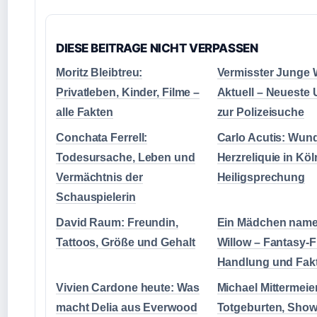
DIESE BEITRAGE NICHT VERPASSEN
Moritz Bleibtreu:
Vermisster Junge 
Privatleben, Kinder, Filme –
Aktuell – Neueste
alle Fakten
zur Polizeisuche
Conchata Ferrell:
Carlo Acutis: Wund
Todesursache, Leben und
Herzreliquie in Kö
Vermächtnis der
Heiligsprechung
Schauspielerin
David Raum: Freundin,
Ein Mädchen nam
Tattoos, Größe und Gehalt
Willow – Fantasy-F
Handlung und Fak
Vivien Cardone heute: Was
Michael Mittermeie
macht Delia aus Everwood
Totgeburten, Sho