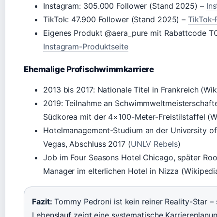
Instagram: 305.000 Follower (Stand 2025) –
In
TikTok: 47.900 Follower (Stand 2025) –
TikTok-P
Eigenes Produkt @aera_pure mit Rabattcode 
Instagram-Produktseite
Ehemalige Profischwimmkarriere
2013 bis 2017: Nationale Titel in Frankreich (Wi
2019: Teilnahme an Schwimmweltmeisterschafte
Südkorea mit der 4×100-Meter-Freistilstaffel (W
Hotelmanagement-Studium an der University of
Vegas, Abschluss 2017 (
UNLV Rebels
)
Job im Four Seasons Hotel Chicago, später Roo
Manager im elterlichen Hotel in Nizza (Wikipedi
Fazit:
Tommy Pedroni ist kein reiner Reality-Star – 
Lebenslauf zeigt eine systematische Karriereplanun