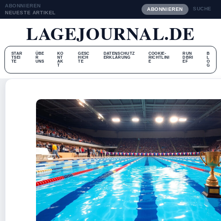
ABONNIEREN
SUCHE
ABONNIEREN
NEUESTE ARTIKEL
LAGEJOURNAL.DE
STAR
ÜBE
KO
GESC
DATENSCHUTZ
COOKIE-
RUN
B
TSEI
R
NT
HICH
ERKLÄRUNG
RICHTLINI
DBRI
L
TE
UNS
AK
TE
E
EF
O
T
G