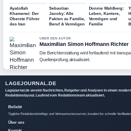
Ayatollah
Sebastian
Donnie Wahlberg:
Y
Khamenei: Der
Jacoby: Alle
Leben, Karriere,
H
Oberste Führer
Fakten zu Familie,
Vermögen und
u
des Iran
Beruf & Vermögen
Familie
B
UBER DEN AUTOR
Maximilian Simon Hoffmann Richter
Die Berichterstattung wird fortlaufend mit transpa
Quellenprüfung aktualisiert.
LAGEJOURNAL.DE
Lagejournal.de vereint Nachrichten, Ratgeber und Analysen in einem moder
Redaktionslayout. Laufend vom Redaktionsteam aktualisiert.
Beliebt
Tagliche Redaktionsbriefings und Vertrauensressourcen, kuratiert fur schnelle Verifikatio
Über uns
Kontakt