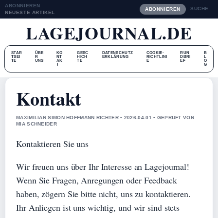
ABONNIEREN
SUCHE
ABONNIEREN
NEUESTE ARTIKEL
LAGEJOURNAL.DE
STAR
ÜBE
KO
GESC
DATENSCHUTZ
COOKIE-
RUN
B
TSEI
R
NT
HICH
ERKLÄRUNG
RICHTLINI
DBRI
L
TE
UNS
AK
TE
E
EF
O
T
G
Kontakt
MAXIMILIAN SIMON HOFFMANN RICHTER • 2026-04-01 • GEPRUFT VON
MIA SCHNEIDER
Kontaktieren Sie uns
Wir freuen uns über Ihr Interesse an Lagejournal!
Wenn Sie Fragen, Anregungen oder Feedback
haben, zögern Sie bitte nicht, uns zu kontaktieren.
Ihr Anliegen ist uns wichtig, und wir sind stets