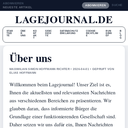
ABONNIEREN
SUCHE
ABONNIEREN
NEUESTE ARTIKEL
LAGEJOURNAL.DE
STAR
ÜBE
KO
GESC
DATENSCHUTZ
COOKIE-
RUN
B
TSEI
R
NT
HICH
ERKLÄRUNG
RICHTLINI
DBRI
L
TE
UNS
AK
TE
E
EF
O
T
G
Über uns
MAXIMILIAN SIMON HOFFMANN RICHTER • 2026-04-01 • GEPRUFT VON
ELIAS HOFFMANN
Willkommen beim Lagejournal! Unser Ziel ist es,
Ihnen die aktuellsten und relevantesten Nachrichten
aus verschiedenen Bereichen zu präsentieren. Wir
glauben daran, dass informierte Bürger die
Grundlage einer funktionierenden Gesellschaft sind.
Daher setzen wir uns dafür ein, Ihnen Nachrichten