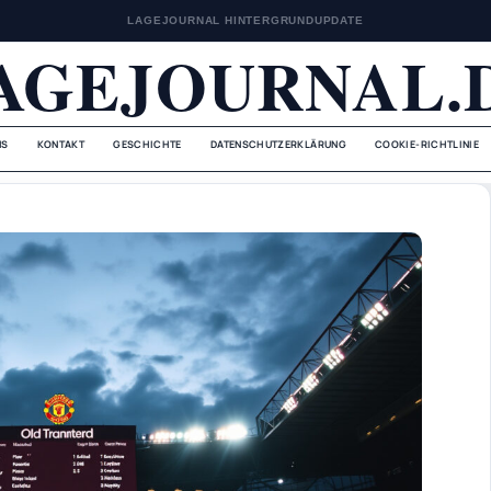
LAGEJOURNAL HINTERGRUNDUPDATE
AGEJOURNAL.
NS
KONTAKT
GESCHICHTE
DATENSCHUTZERKLÄRUNG
COOKIE-RICHTLINIE