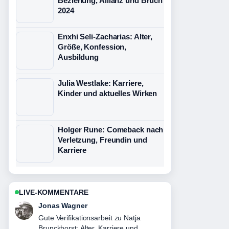
Beziehung, Allianz und Bruch
2024
Enxhi Seli-Zacharias: Alter,
Größe, Konfession,
Ausbildung
Julia Westlake: Karriere,
Kinder und aktuelles Wirken
Holger Rune: Comeback nach
Verletzung, Freundin und
Karriere
LIVE-KOMMENTARE
Lena Schmidt
Starke Einordnung zu Rudi Cerne: Vom
Eiskunstlauf zum Aktenzeichen-XY-