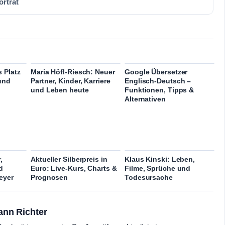
rträt
 Platz
Maria Höfl-Riesch: Neuer
Google Übersetzer
und
Partner, Kinder, Karriere
Englisch-Deutsch –
und Leben heute
Funktionen, Tipps &
Alternativen
,
Aktueller Silberpreis in
Klaus Kinski: Leben,
d
Euro: Live-Kurs, Charts &
Filme, Sprüche und
eyer
Prognosen
Todesursache
ann Richter