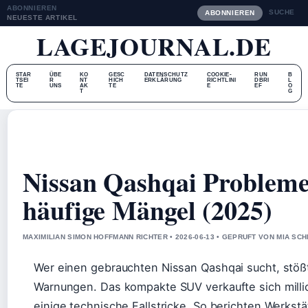
ABONNIEREN
SUCHE
ABONNIEREN
NEUESTE ARTIKEL
LAGEJOURNAL.DE
STAR
ÜBE
KO
GESC
DATENSCHUTZ
COOKIE-
RUN
B
TSEI
R
NT
HICH
ERKLÄRUNG
RICHTLINI
DBRI
L
TE
UNS
AK
TE
E
EF
O
T
G
Nissan Qashqai Problem
häufige Mängel (2025)
MAXIMILIAN SIMON HOFFMANN RICHTER • 2026-06-13 • GEPRUFT VON MIA SC
Wer einen gebrauchten Nissan Qashqai sucht, stöß
Warnungen. Das kompakte SUV verkaufte sich millio
einige technische Fallstricke. So berichten Werks