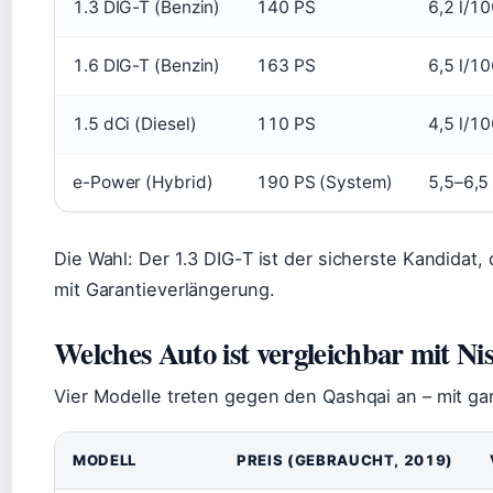
1.3 DIG-T (Benzin)
140 PS
6,2 l/1
1.6 DIG-T (Benzin)
163 PS
6,5 l/1
1.5 dCi (Diesel)
110 PS
4,5 l/1
e-Power (Hybrid)
190 PS (System)
5,5–6,5
Die Wahl: Der 1.3 DIG-T ist der sicherste Kandidat, 
mit Garantieverlängerung.
Welches Auto ist vergleichbar mit N
Vier Modelle treten gegen den Qashqai an – mit ga
MODELL
PREIS (GEBRAUCHT, 2019)