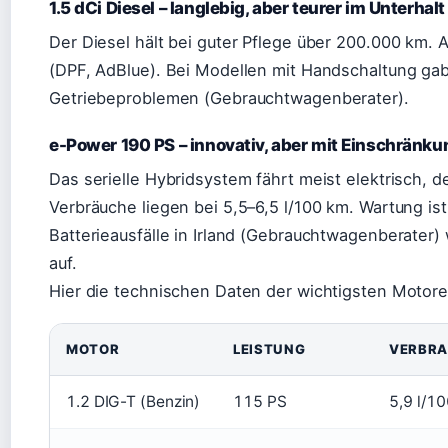
1.5 dCi Diesel – langlebig, aber teurer im Unterhalt
Der Diesel hält bei guter Pflege über 200.000 km. 
(DPF, AdBlue). Bei Modellen mit Handschaltung ga
Getriebeproblemen (Gebrauchtwagenberater).
e-Power 190 PS – innovativ, aber mit Einschränk
Das serielle Hybridsystem fährt meist elektrisch, d
Verbräuche liegen bei 5,5–6,5 l/100 km. Wartung ist
Batterieausfälle in Irland (Gebrauchtwagenberater)
auf.
Hier die technischen Daten der wichtigsten Motore
MOTOR
LEISTUNG
VERBRA
1.2 DIG-T (Benzin)
115 PS
5,9 l/1