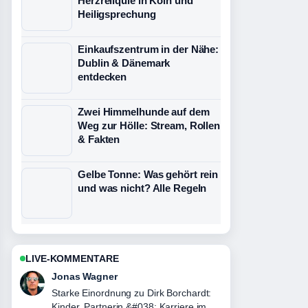
Herzreliquie in Köln und
Heiligsprechung
Einkaufszentrum in der Nähe:
Dublin & Dänemark
entdecken
Zwei Himmelhunde auf dem
Weg zur Hölle: Stream, Rollen
& Fakten
Gelbe Tonne: Was gehört rein
und was nicht? Alle Regeln
LIVE-KOMMENTARE
Lena Schmidt
Verfolge Madelyn Keys: Finding Her
Edge und Jennifer-Lawrence-