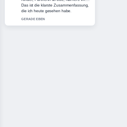
Ähnlichkeit genau – schaetze den
ausgewogenen Ton hier.
3 MIN ZUVOR