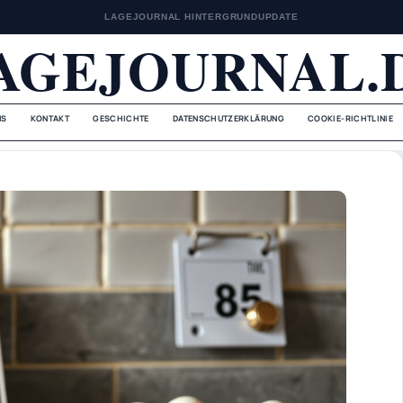
LAGEJOURNAL HINTERGRUNDUPDATE
AGEJOURNAL.
NS
KONTAKT
GESCHICHTE
DATENSCHUTZERKLÄRUNG
COOKIE-RICHTLINIE