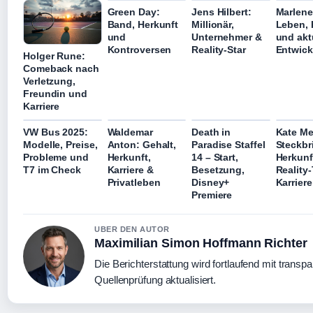
Green Day:
Jens Hilbert:
Marlene
Band, Herkunft
Millionär,
Leben, 
und
Unternehmer &
und akt
Kontroversen
Reality-Star
Entwic
Holger Rune:
Comeback nach
Verletzung,
Freundin und
Karriere
VW Bus 2025:
Waldemar
Death in
Kate Me
Modelle, Preise,
Anton: Gehalt,
Paradise Staffel
Steckbri
Probleme und
Herkunft,
14 – Start,
Herkunf
T7 im Check
Karriere &
Besetzung,
Reality-
Privatleben
Disney+
Karriere
Premiere
UBER DEN AUTOR
Maximilian Simon Hoffmann Richter
Die Berichterstattung wird fortlaufend mit transpa
Quellenprüfung aktualisiert.