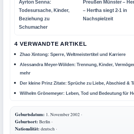
Ayrton Senna:
Preußen Münster – He
Todesursache, Kinder,
– Hertha siegt 2-1 in
Beziehung zu
Nachspielzeit
Schumacher
4 VERWANDTE ARTIKEL
Zhao Xintong: Sperre, Weltmeistertitel und Karriere
Alessandra Meyer-Wölden: Trennung, Kinder, Vermöge
mehr
Der kleine Prinz Zitate: Sprüche zu Liebe, Abschied & T
Wilhelm Grönemeyer: Leben, Tod und Bedeutung für H
Geburtsdatum:
1. November 2002 ·
Geburtsort:
Berlin ·
Nationalität:
deutsch ·