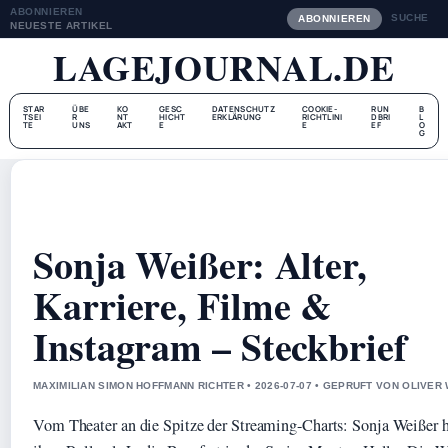
ABONNIEREN
SUCHE
ABONNIEREN
NEUESTE ARTIKEL
LAGEJOURNAL.DE
STAR
ÜBE
KO
GESC
DATENSCHUTZ
COOKIE-
RUN
B
TSEI
R
NT
HICHT
ERKLÄRUNG
RICHTLINI
DBRI
L
TE
UNS
AKT
E
E
EF
O
G
Sonja Weißer: Alter,
Karriere, Filme &
Instagram – Steckbrief
MAXIMILIAN SIMON HOFFMANN RICHTER • 2026-07-07 • GEPRUFT VON OLIVER
Vom Theater an die Spitze der Streaming-Charts: Sonja Weißer 