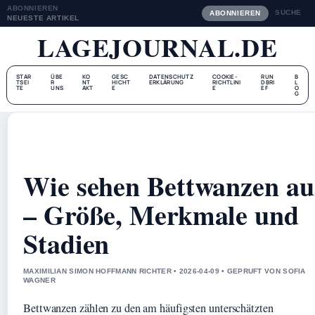
ABONNIEREN
SUCHE
ABONNIEREN
NEUESTE ARTIKEL
LAGEJOURNAL.DE
STAR
ÜBE
KO
GESC
DATENSCHUTZ
COOKIE-
RUN
B
TSEI
R
NT
HICHT
ERKLÄRUNG
RICHTLINI
DBRI
L
TE
UNS
AKT
E
E
EF
O
G
Wie sehen Bettwanzen au
– Größe, Merkmale und
Stadien
MAXIMILIAN SIMON HOFFMANN RICHTER • 2026-04-09 • GEPRUFT VON SOFIA
WAGNER
Bettwanzen zählen zu den am häufigsten unterschätzten