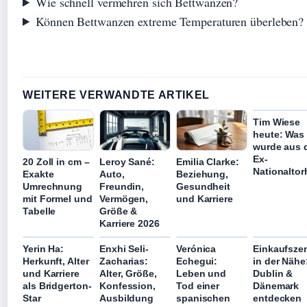
Wie schnell vermehren sich Bettwanzen?
Können Bettwanzen extreme Temperaturen überleben?
WEITERE VERWANDTE ARTIKEL
Tim Wiese
heute: Was
wurde aus
Ex-
20 Zoll in cm –
Leroy Sané:
Emilia Clarke:
Nationaltor
Exakte
Auto,
Beziehung,
Umrechnung
Freundin,
Gesundheit
mit Formel und
Vermögen,
und Karriere
Tabelle
Größe &
Karriere 2026
Yerin Ha:
Enxhi Seli-
Verónica
Einkaufsze
Herkunft, Alter
Zacharias:
Echegui:
in der Nähe
und Karriere
Alter, Größe,
Leben und
Dublin &
als Bridgerton-
Konfession,
Tod einer
Dänemark
Star
Ausbildung
spanischen
entdecken