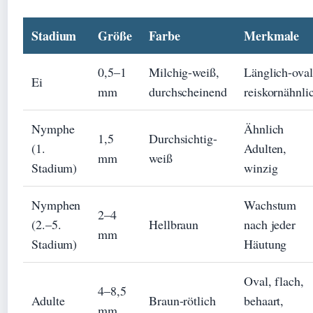
Stadium
Größe
Farbe
Merkmale
0,5–1
Milchig-weiß,
Länglich-oval
Ei
mm
durchscheinend
reiskornähnli
Nymphe
Ähnlich
1,5
Durchsichtig-
(1.
Adulten,
mm
weiß
Stadium)
winzig
Nymphen
Wachstum
2–4
(2.–5.
Hellbraun
nach jeder
mm
Stadium)
Häutung
Oval, flach,
4–8,5
Adulte
Braun-rötlich
behaart,
mm