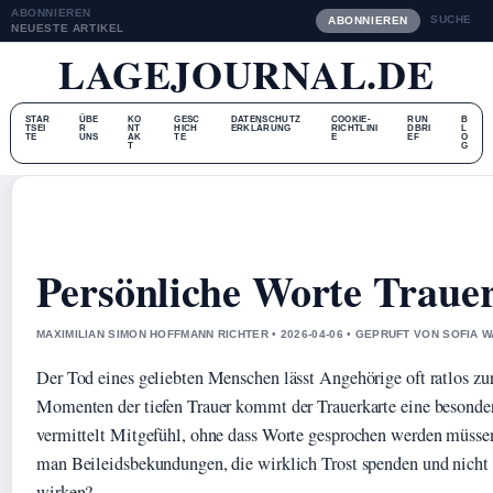
ABONNIEREN
SUCHE
ABONNIEREN
NEUESTE ARTIKEL
LAGEJOURNAL.DE
STAR
ÜBE
KO
GESC
DATENSCHUTZ
COOKIE-
RUN
B
TSEI
R
NT
HICH
ERKLÄRUNG
RICHTLINI
DBRI
L
TE
UNS
AK
TE
E
EF
O
T
G
Persönliche Worte Trauer
MAXIMILIAN SIMON HOFFMANN RICHTER • 2026-04-06 • GEPRUFT VON SOFIA 
Der Tod eines geliebten Menschen lässt Angehörige oft ratlos zur
Momenten der tiefen Trauer kommt der Trauerkarte eine besonde
vermittelt Mitgefühl, ohne dass Worte gesprochen werden müsse
man Beileidsbekundungen, die wirklich Trost spenden und nicht 
wirken?