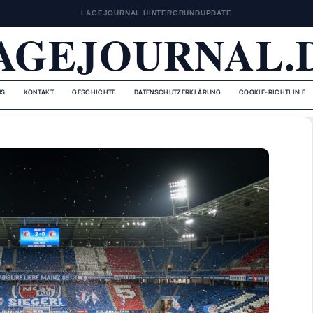
LAGEJOURNAL HINTERGRUNDUPDATE
AGEJOURNAL.
NS
KONTAKT
GESCHICHTE
DATENSCHUTZERKLÄRUNG
COOKIE-RICHTLINIE