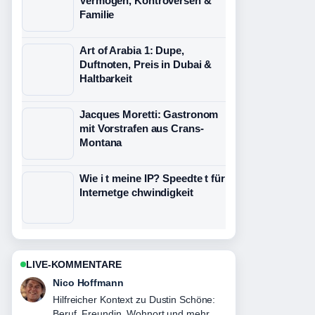
Vermögen, Kontroversen &
Familie
Art of Arabia 1: Dupe,
Duftnoten, Preis in Dubai &
Haltbarkeit
Jacques Moretti: Gastronom
mit Vorstrafen aus Crans-
Montana
Wie i t meine IP? Speedte t für
Internetge chwindigkeit
LIVE-KOMMENTARE
Hannah Weber
Die Berichterstattung zu Cameron
Menzies: Krankheit, Beziehung &#038;