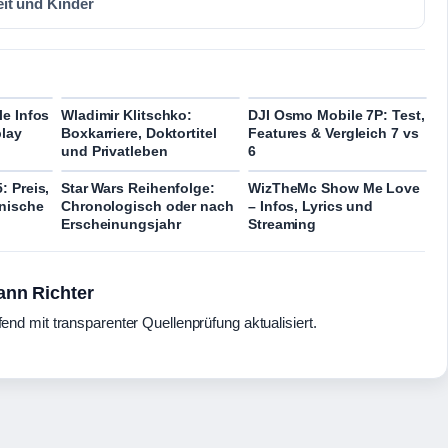
eit und Kinder
le Infos
Wladimir Klitschko:
DJI Osmo Mobile 7P: Test,
lay
Boxkarriere, Doktortitel
Features & Vergleich 7 vs
und Privatleben
6
: Preis,
Star Wars Reihenfolge:
WizTheMc Show Me Love
nische
Chronologisch oder nach
– Infos, Lyrics und
Erscheinungsjahr
Streaming
ann Richter
fend mit transparenter Quellenprüfung aktualisiert.