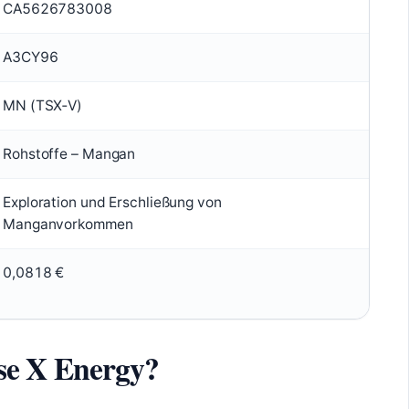
CA5626783008
A3CY96
MN (TSX‑V)
Rohstoffe – Mangan
Exploration und Erschließung von
Manganvorkommen
0,0818 €
e X Energy?