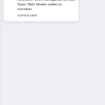
im.... Das ist die klarste
Zusammenfassung, die ich heute
gesehen habe.
3 MIN ZUVOR