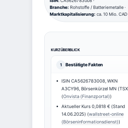
ISIN:
CA5626783008 ·
Branche:
Rohstoffe / Batteriemetalle ·
Marktkapitalisierung:
ca. 10 Mio. CAD
KURZÜBERBLICK
Bestätigte Fakten
1
ISIN CA5626783008, WKN
A3CY96, Börsenkürzel MN (TSX
(
Onvista (Finanzportal)
)
Aktueller Kurs 0,0818 € (Stand
14.06.2025) (
wallstreet‑online
(Börseninformationsdienst)
)