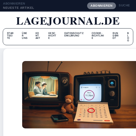
ABONNIEREN
SUCHE
ABONNIEREN
NEUESTE ARTIKEL
LAGEJOURNAL.DE
STAR
ÜBE
KO
GESC
DATENSCHUTZ
COOKIE-
RUN
B
TSEI
R
NT
HICHT
ERKLÄRUNG
RICHTLINI
DBRI
L
TE
UNS
AKT
E
E
EF
O
G