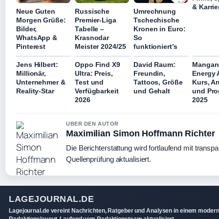
& Karrie
Neue Guten
Russische
Umrechnung
Morgen Grüße:
Premier-Liga
Tschechische
Bilder,
Tabelle –
Kronen in Euro:
WhatsApp &
Krasnodar
So
Pinterest
Meister 2024/25
funktioniert’s
Jens Hilbert:
Oppo Find X9
David Raum:
Mangan
Millionär,
Ultra: Preis,
Freundin,
Energy 
Unternehmer &
Test und
Tattoos, Größe
Kurs, A
Reality-Star
Verfügbarkeit
und Gehalt
und Pr
2026
2025
UBER DEN AUTOR
Maximilian Simon Hoffmann Richter
Die Berichterstattung wird fortlaufend mit transpa
Quellenprüfung aktualisiert.
LAGEJOURNAL.DE
Lagejournal.de vereint Nachrichten, Ratgeber und Analysen in einem moder