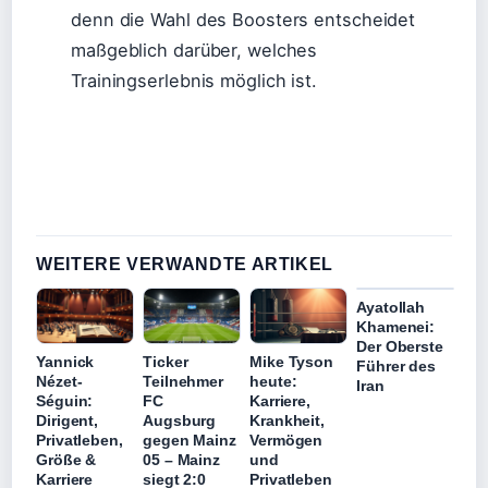
denn die Wahl des Boosters entscheidet
maßgeblich darüber, welches
Trainingserlebnis möglich ist.
WEITERE VERWANDTE ARTIKEL
Ayatollah
Khamenei:
Der Oberste
Yannick
Ticker
Mike Tyson
Führer des
Nézet-
Teilnehmer
heute:
Iran
Séguin:
FC
Karriere,
Dirigent,
Augsburg
Krankheit,
Privatleben,
gegen Mainz
Vermögen
Größe &
05 – Mainz
und
Karriere
siegt 2:0
Privatleben