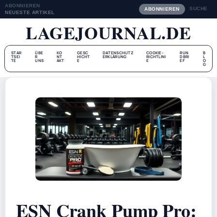
ABONNIEREN
SUCHE
ABONNIEREN
NEUESTE ARTIKEL
LAGEJOURNAL.DE
STAR
ÜBE
KO
GESC
DATENSCHUTZ
COOKIE-
RUN
B
TSEI
R
NT
HICHT
ERKLÄRUNG
RICHTLINI
DBRI
L
TE
UNS
AKT
E
E
EF
O
G
ESN Crank Pump Pro: