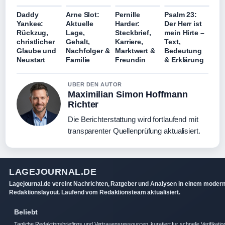
Daddy
Arne Slot:
Pernille
Psalm 23:
Yankee:
Aktuelle
Harder:
Der Herr ist
Rückzug,
Lage,
Steckbrief,
mein Hirte –
christlicher
Gehalt,
Karriere,
Text,
Glaube und
Nachfolger &
Marktwert &
Bedeutung
Neustart
Familie
Freundin
& Erklärung
UBER DEN AUTOR
Maximilian Simon Hoffmann
Richter
Die Berichterstattung wird fortlaufend mit
transparenter Quellenprüfung aktualisiert.
LAGEJOURNAL.DE
Lagejournal.de vereint Nachrichten, Ratgeber und Analysen in einem moder
Redaktionslayout. Laufend vom Redaktionsteam aktualisiert.
Beliebt
Tagliche Redaktionsbriefings und Vertrauensressourcen, kuratiert fur schnelle Verifikatio