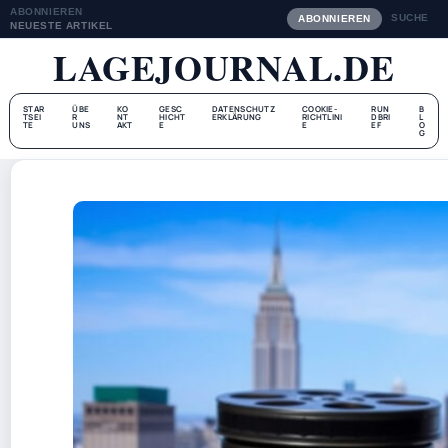
ABONNIEREN
SUCHE
ABONNIEREN
NEUESTE ARTIKEL
LAGEJOURNAL.DE
STAR
ÜBE
KO
GESC
DATENSCHUTZ
COOKIE-
RUN
B
TSEI
R
NT
HICHT
ERKLÄRUNG
RICHTLINI
DBRI
L
TE
UNS
AKT
E
E
EF
O
G