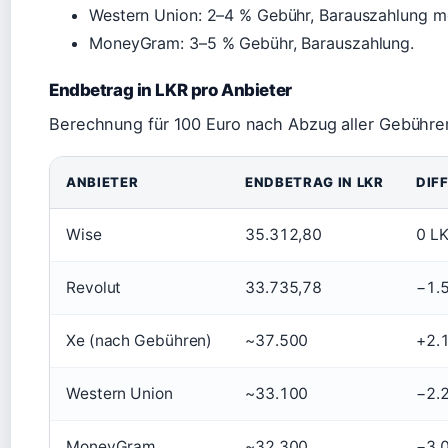
Western Union: 2–4 % Gebühr, Barauszahlung m
MoneyGram: 3–5 % Gebühr, Barauszahlung.
Endbetrag in LKR pro Anbieter
Berechnung für 100 Euro nach Abzug aller Gebühre
ANBIETER
ENDBETRAG IN LKR
DIF
Wise
35.312,80
0 L
Revolut
33.735,78
−1.
Xe (nach Gebühren)
~37.500
+2.1
Western Union
~33.100
−2.
MoneyGram
~32.300
−3.