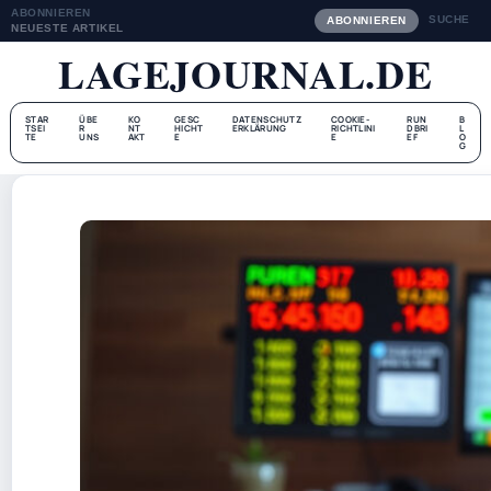
ABONNIEREN
SUCHE
ABONNIEREN
NEUESTE ARTIKEL
LAGEJOURNAL.DE
STAR
ÜBE
KO
GESC
DATENSCHUTZ
COOKIE-
RUN
B
TSEI
R
NT
HICHT
ERKLÄRUNG
RICHTLINI
DBRI
L
TE
UNS
AKT
E
E
EF
O
G