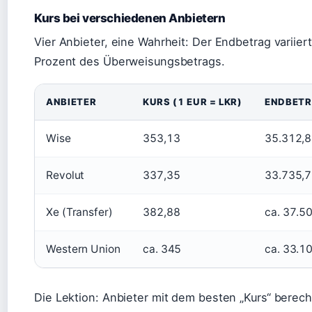
Kurs bei verschiedenen Anbietern
Vier Anbieter, eine Wahrheit: Der Endbetrag variiert
Prozent des Überweisungsbetrags.
ANBIETER
KURS (1 EUR = LKR)
ENDBETRA
Wise
353,13
35.312,
Revolut
337,35
33.735,
Xe (Transfer)
382,88
ca. 37.5
Western Union
ca. 345
ca. 33.1
Die Lektion: Anbieter mit dem besten „Kurs“ berec