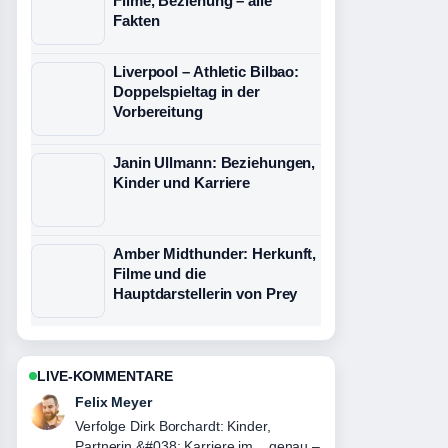
Filme, Beziehung – alle
Fakten
Liverpool – Athletic Bilbao:
Doppelspieltag in der
Vorbereitung
Janin Ullmann: Beziehungen,
Kinder und Karriere
Amber Midthunder: Herkunft,
Filme und die
Hauptdarstellerin von Prey
LIVE-KOMMENTARE
Laura Becker
Hilfreicher Kontext zu Dustin Schöne:
Beruf, Freundin, Wohnort und mehr....