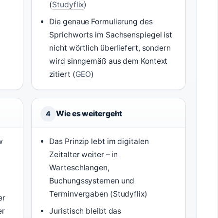
(
Studyflix
)
“
Die genaue Formulierung des
Sprichworts im Sachsenspiegel ist
nicht wörtlich überliefert, sondern
wird sinngemäß aus dem Kontext
zitiert (
GEO
)
Wie es weitergeht
4
w
Das Prinzip lebt im digitalen
Zeitalter weiter – in
Warteschlangen,
Buchungssystemen und
Terminvergaben (Studyflix)
er
er
Juristisch bleibt das