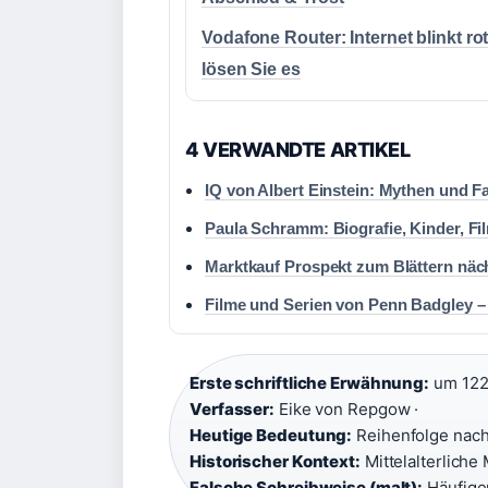
Vodafone Router: Internet blinkt rot
lösen Sie es
4 VERWANDTE ARTIKEL
IQ von Albert Einstein: Mythen und Fa
Paula Schramm: Biografie, Kinder, Fil
Marktkauf Prospekt zum Blättern näc
Filme und Serien von Penn Badgley –
Erste schriftliche Erwähnung:
um 122
Verfasser:
Eike von Repgow ·
Heutige Bedeutung:
Reihenfolge nach 
Historischer Kontext:
Mittelalterliche
Falsche Schreibweise (malt):
Häufiger