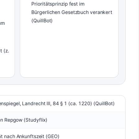
Prioritätsprinzip fest im
Bürgerlichen Gesetzbuch verankert
(QuillBot)
zum
 (z.
spiegel, Landrecht III, 84 § 1 (ca. 1220) (QuillBot)
on Repgow (Studyflix)
tät nach Ankunftszeit (GEO)