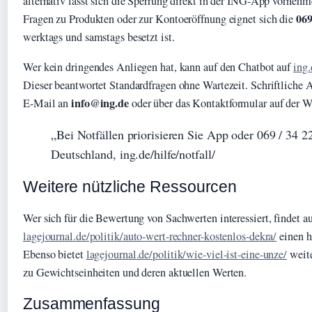
alternativ lässt sich die Sperrung direkt in der ING-App vorneh
069
Fragen zu Produkten oder zur Kontoeröffnung eignet sich die
werktags und samstags besetzt ist.
Wer kein dringendes Anliegen hat, kann auf den Chatbot auf
ing.
Dieser beantwortet Standardfragen ohne Wartezeit. Schriftliche A
info@ing.de
E-Mail an
oder über das Kontaktformular auf der We
„Bei Notfällen priorisieren Sie App oder 069 / 34 2
Deutschland, ing.de/hilfe/notfall/
Weitere nützliche Ressourcen
Wer sich für die Bewertung von Sachwerten interessiert, findet a
lagejournal.de/politik/auto-wert-rechner-kostenlos-dekra/
einen h
Ebenso bietet
lagejournal.de/politik/wie-viel-ist-eine-unze/
weite
zu Gewichtseinheiten und deren aktuellen Werten.
Zusammenfassung