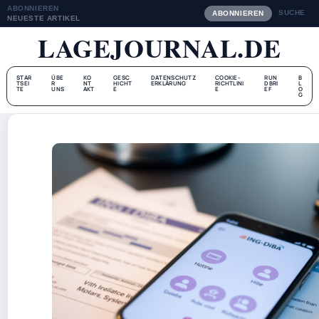
ABONNIEREN
SUCHE
ABONNIEREN
NEUESTE ARTIKEL
LAGEJOURNAL.DE
STAR
ÜBE
KO
GESC
DATENSCHUTZ
COOKIE-
RUN
B
TSEI
R
NT
HICHT
ERKLÄRUNG
RICHTLINI
DBRI
L
TE
UNS
AKT
E
E
EF
O
G