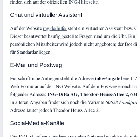
finden sich auf der offiziellen
ING-Hilfeseite
.
Chat und virtueller Assistent
Auf der Website
ing.de/hilfe/
steht ein virtueller Assistent bzw.
Dieser beantwortet häufig gestellte Fragen rund um die Uhr. Ein
persönlichen Mitarbeiter wird jedoch nicht angeboten; der Bot die
für Standardanliegen.
E-Mail und Postweg
info@ing.de
Für schriftliche Anliegen steht die Adresse
bereit. A
Web-Formular auf der ING-Website. Auf dem Postweg erreicht m
ING-DiBa AG, Theodor-Heuss-Allee 2, 60
folgender Adresse:
In älteren Angaben findet sich noch die Variante
60628 Frankfur
Adresse lautet jedoch Theodor-Heuss-Allee 2.
Social-Media-Kanäle
Die ING ist auf verschiedenen sozialen Netzwerken aktiv, darun