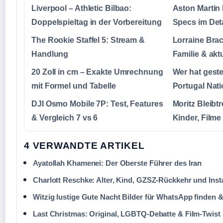
Liverpool – Athletic Bilbao:
Aston Martin 
Doppelspieltag in der Vorbereitung
Specs im Deta
The Rookie Staffel 5: Stream &
Lorraine Brac
Handlung
Familie & akt
20 Zoll in cm – Exakte Umrechnung
Wer hat ges
mit Formel und Tabelle
Portugal Nat
DJI Osmo Mobile 7P: Test, Features
Moritz Bleibtr
& Vergleich 7 vs 6
Kinder, Filme 
4 VERWANDTE ARTIKEL
Ayatollah Khamenei: Der Oberste Führer des Iran
Charlott Reschke: Alter, Kind, GZSZ-Rückkehr und Ins
Witzig lustige Gute Nacht Bilder für WhatsApp finden &
Last Christmas: Original, LGBTQ-Debatte & Film-Twist