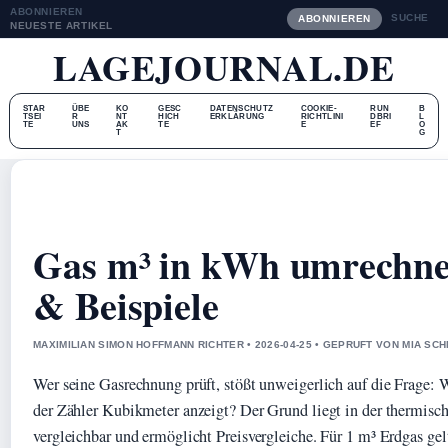
ABONNIEREN
SUCHE
ABONNIEREN
NEUESTE ARTIKEL
LAGEJOURNAL.DE
STAR
ÜBE
KO
GESC
DATENSCHUTZ
COOKIE-
RUN
B
TSEI
R
NT
HICH
ERKLÄRUNG
RICHTLINI
DBRI
L
TE
UNS
AK
TE
E
EF
O
T
G
Gas m³ in kWh umrechne
& Beispiele
MAXIMILIAN SIMON HOFFMANN RICHTER • 2026-04-25 • GEPRUFT VON MIA SC
Wer seine Gasrechnung prüft, stößt unweigerlich auf die Frage:
der Zähler Kubikmeter anzeigt? Der Grund liegt in der thermis
vergleichbar und ermöglicht Preisvergleiche. Für 1 m³ Erdgas ge