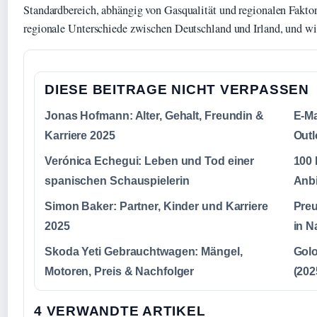
Standardbereich, abhängig von Gasqualität und regionalen Faktor
regionale Unterschiede zwischen Deutschland und Irland, und wi
DIESE BEITRAGE NICHT VERPASSEN
Jonas Hofmann: Alter, Gehalt, Freundin &
E-Ma
Karriere 2025
Outl
Verónica Echegui: Leben und Tod einer
100 
spanischen Schauspielerin
Anbi
Simon Baker: Partner, Kinder und Karriere
Preu
2025
in N
Skoda Yeti Gebrauchtwagen: Mängel,
Golo
Motoren, Preis & Nachfolger
(202
4 VERWANDTE ARTIKEL