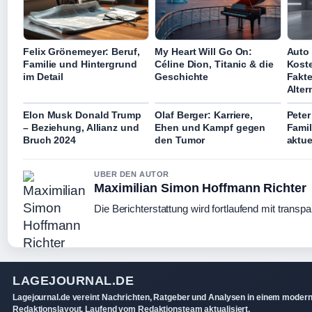
Felix Grönemeyer: Beruf,
My Heart Will Go On:
Auto
Familie und Hintergrund
Céline Dion, Titanic & die
Koste
im Detail
Geschichte
Fakt
Alter
Elon Musk Donald Trump
Olaf Berger: Karriere,
Peter
– Beziehung, Allianz und
Ehen und Kampf gegen
Famil
Bruch 2024
den Tumor
aktue
UBER DEN AUTOR
Maximilian Simon Hoffmann Richter
Die Berichterstattung wird fortlaufend mit transpa
LAGEJOURNAL.DE
Lagejournal.de vereint Nachrichten, Ratgeber und Analysen in einem moder
Redaktionslayout. Laufend vom Redaktionsteam aktualisiert.