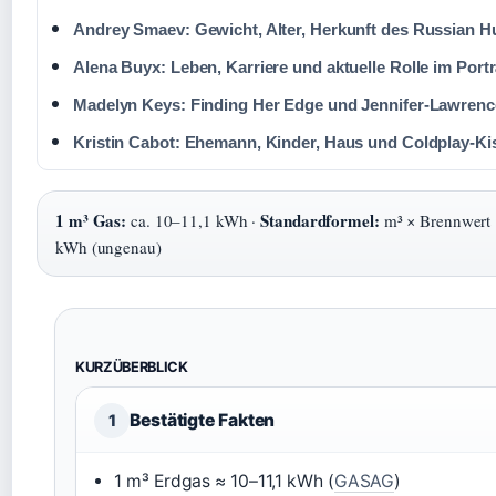
Andrey Smaev: Gewicht, Alter, Herkunft des Russian H
Alena Buyx: Leben, Karriere und aktuelle Rolle im Portr
Madelyn Keys: Finding Her Edge und Jennifer-Lawrenc
Kristin Cabot: Ehemann, Kinder, Haus und Coldplay-K
1 m³ Gas:
Standardformel:
ca. 10–11,1 kWh ·
m³ × Brennwert 
kWh (ungenau)
KURZÜBERBLICK
Bestätigte Fakten
1
1 m³ Erdgas ≈ 10–11,1 kWh (
GASAG
)